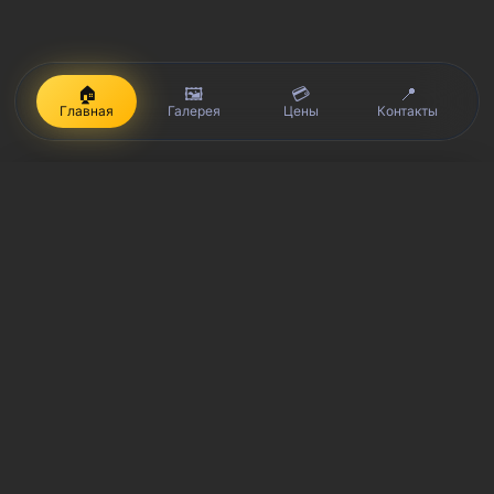
🏠
🖼️
💳
📍
Главная
Галерея
Цены
Контакты
iPhone, Macbook, iPad — правообладатель Apple Inc. (Эпл Инк.);
Huawei и Honor — правообладатель HUAWEI TECHNOLOGIES CO.,
LTD. (ХУАВЕЙ ТЕКНОЛОДЖИС КО., ЛТД.); Samsung –
правообладатель Samsung Electronics Co. Ltd. (Самсунг
Электроникс Ко., Лтд.); MEIZU — правообладатель MEIZU
TECHNOLOGY CO., LTD.; Nokia — правообладатель Nokia
Corporation (Нокиа Корпорейшн); Lenovo — правообладатель
Lenovo (Beijing) Limited; Xiaomi — правообладатель Xiaomi Inc.;
ZTE — правообладатель ZTE Corporation; HTC —
правообладатель HTC CORPORATION (Эйч-Ти-Си
КОРПОРЕЙШН); LG — правообладатель LG Corp. (ЭлДжи Корп.);
Philips — правообладатель Koninklijke Philips N.V. (Конинклийке
Филипс Н.В.); Sony — правообладатель Sony Corporation (Сони
Корпорейшн); ASUS — правообладатель ASUSTeK Computer Inc.
(Асустек Компьютер Инкорпорейшн); ACER — правообладатель
Acer Incorporated (Эйсер Инкорпорейтед); DELL —