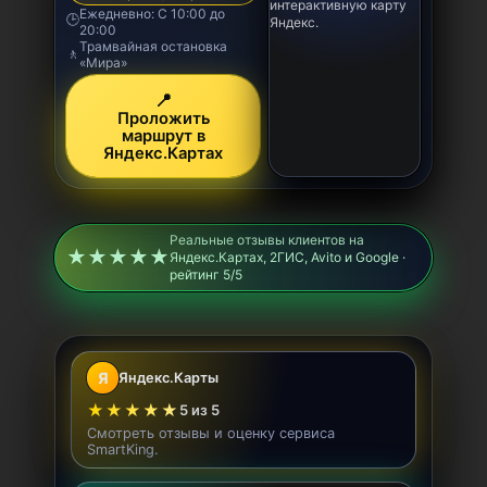
интерактивную карту
Ежедневно: С 10:00 до
🕒
Яндекс.
20:00
Трамвайная остановка
🚶
«Мира»
📍
Проложить
маршрут в
Яндекс.Картах
Реальные отзывы клиентов на
★★★★★
Яндекс.Картах, 2ГИС, Avito и Google ·
рейтинг 5/5
Я
Яндекс.Карты
★★★★★
5 из 5
Смотреть отзывы и оценку сервиса
SmartKing.