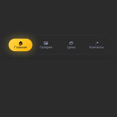
🏠
🖼️
💳
📍
Главная
Галерея
Цены
Контакты
iPhone, Macbook, iPad — правообладатель Apple Inc. (Эпл Инк.);
Huawei и Honor — правообладатель HUAWEI TECHNOLOGIES CO.,
LTD. (ХУАВЕЙ ТЕКНОЛОДЖИС КО., ЛТД.); Samsung –
правообладатель Samsung Electronics Co. Ltd. (Самсунг
Электроникс Ко., Лтд.); MEIZU — правообладатель MEIZU
TECHNOLOGY CO., LTD.; Nokia — правообладатель Nokia
Corporation (Нокиа Корпорейшн); Lenovo — правообладатель
Lenovo (Beijing) Limited; Xiaomi — правообладатель Xiaomi Inc.;
ZTE — правообладатель ZTE Corporation; HTC —
правообладатель HTC CORPORATION (Эйч-Ти-Си
КОРПОРЕЙШН); LG — правообладатель LG Corp. (ЭлДжи Корп.);