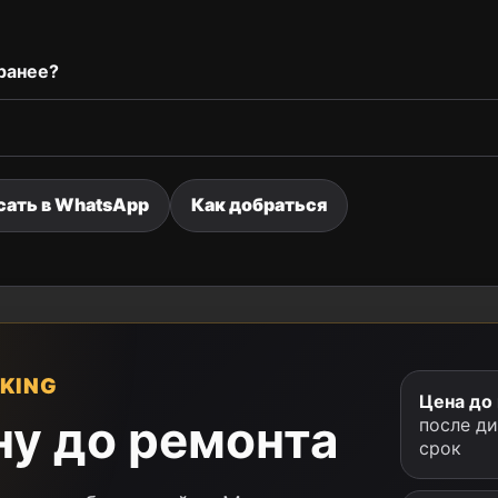
ранее?
сать в WhatsApp
Как добраться
KING
Цена до
ну до ремонта
после д
срок