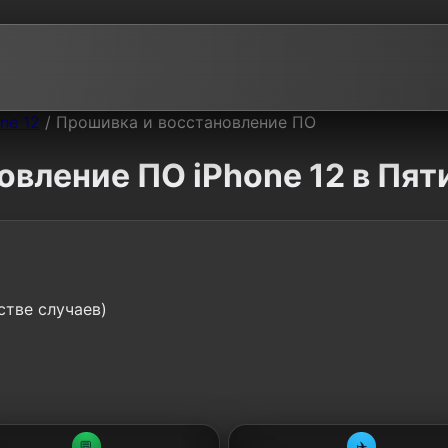
ne 12
/
Прошивка и восстановление ПО
овление ПО iPhone 12 в Пят
стве случаев)
💬
✈️