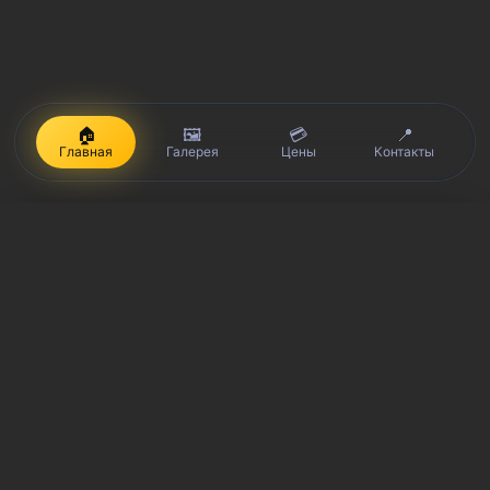
🏠
🖼️
💳
📍
Главная
Галерея
Цены
Контакты
iPhone, Macbook, iPad — правообладатель Apple Inc. (Эпл Инк.);
Huawei и Honor — правообладатель HUAWEI TECHNOLOGIES CO.,
LTD. (ХУАВЕЙ ТЕКНОЛОДЖИС КО., ЛТД.); Samsung –
правообладатель Samsung Electronics Co. Ltd. (Самсунг
Электроникс Ко., Лтд.); MEIZU — правообладатель MEIZU
TECHNOLOGY CO., LTD.; Nokia — правообладатель Nokia
Corporation (Нокиа Корпорейшн); Lenovo — правообладатель
Lenovo (Beijing) Limited; Xiaomi — правообладатель Xiaomi Inc.;
ZTE — правообладатель ZTE Corporation; HTC —
правообладатель HTC CORPORATION (Эйч-Ти-Си
КОРПОРЕЙШН); LG — правообладатель LG Corp. (ЭлДжи Корп.);
Philips — правообладатель Koninklijke Philips N.V. (Конинклийке
Филипс Н.В.); Sony — правообладатель Sony Corporation (Сони
Корпорейшн); ASUS — правообладатель ASUSTeK Computer Inc.