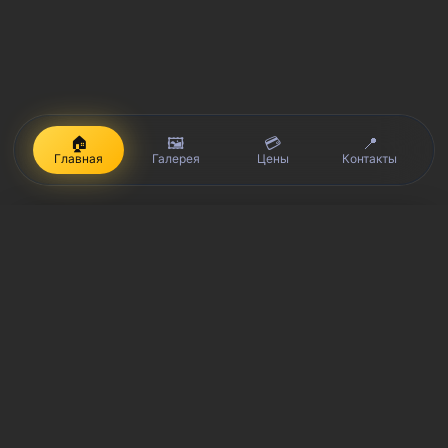
🏠
🖼️
💳
📍
Главная
Галерея
Цены
Контакты
iPhone, Macbook, iPad — правообладатель Apple Inc. (Эпл Инк.);
Huawei и Honor — правообладатель HUAWEI TECHNOLOGIES CO.,
LTD. (ХУАВЕЙ ТЕКНОЛОДЖИС КО., ЛТД.); Samsung –
правообладатель Samsung Electronics Co. Ltd. (Самсунг
Электроникс Ко., Лтд.); MEIZU — правообладатель MEIZU
TECHNOLOGY CO., LTD.; Nokia — правообладатель Nokia
Corporation (Нокиа Корпорейшн); Lenovo — правообладатель
Lenovo (Beijing) Limited; Xiaomi — правообладатель Xiaomi Inc.;
ZTE — правообладатель ZTE Corporation; HTC —
правообладатель HTC CORPORATION (Эйч-Ти-Си
КОРПОРЕЙШН); LG — правообладатель LG Corp. (ЭлДжи Корп.);
Philips — правообладатель Koninklijke Philips N.V. (Конинклийке
Филипс Н.В.); Sony — правообладатель Sony Corporation (Сони