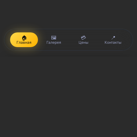
🏠
🖼️
💳
📍
Главная
Галерея
Цены
Контакты
iPhone, Macbook, iPad — правообладатель Apple Inc. (Эпл Инк.);
Huawei и Honor — правообладатель HUAWEI TECHNOLOGIES CO.,
LTD. (ХУАВЕЙ ТЕКНОЛОДЖИС КО., ЛТД.); Samsung –
правообладатель Samsung Electronics Co. Ltd. (Самсунг
Электроникс Ко., Лтд.); MEIZU — правообладатель MEIZU
TECHNOLOGY CO., LTD.; Nokia — правообладатель Nokia
Corporation (Нокиа Корпорейшн); Lenovo — правообладатель
Lenovo (Beijing) Limited; Xiaomi — правообладатель Xiaomi Inc.;
ZTE — правообладатель ZTE Corporation; HTC —
правообладатель HTC CORPORATION (Эйч-Ти-Си
КОРПОРЕЙШН); LG — правообладатель LG Corp. (ЭлДжи Корп.);
Philips — правообладатель Koninklijke Philips N.V. (Конинклийке
Филипс Н.В.); Sony — правообладатель Sony Corporation (Сони
Корпорейшн); ASUS — правообладатель ASUSTeK Computer Inc.