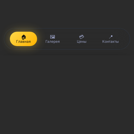
🏠
🖼️
💳
📍
Главная
Галерея
Цены
Контакты
iPhone, Macbook, iPad — правообладатель Apple Inc. (Эпл Инк.);
Huawei и Honor — правообладатель HUAWEI TECHNOLOGIES CO.,
LTD. (ХУАВЕЙ ТЕКНОЛОДЖИС КО., ЛТД.); Samsung –
правообладатель Samsung Electronics Co. Ltd. (Самсунг
Электроникс Ко., Лтд.); MEIZU — правообладатель MEIZU
TECHNOLOGY CO., LTD.; Nokia — правообладатель Nokia
Corporation (Нокиа Корпорейшн); Lenovo — правообладатель
Lenovo (Beijing) Limited; Xiaomi — правообладатель Xiaomi Inc.;
ZTE — правообладатель ZTE Corporation; HTC —
правообладатель HTC CORPORATION (Эйч-Ти-Си
КОРПОРЕЙШН); LG — правообладатель LG Corp. (ЭлДжи Корп.);
Philips — правообладатель Koninklijke Philips N.V. (Конинклийке
Филипс Н.В.); Sony — правообладатель Sony Corporation (Сони
Корпорейшн); ASUS — правообладатель ASUSTeK Computer Inc.