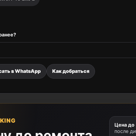
ранее?
сать в WhatsApp
Как добраться
KING
Цена до
ну до ремонта
после д