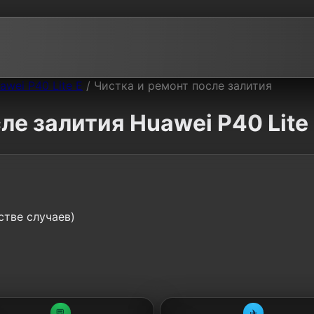
awei P40 Lite E
/
Чистка и ремонт после залития
ле залития Huawei P40 Lite
стве случаев)
💬
✈️