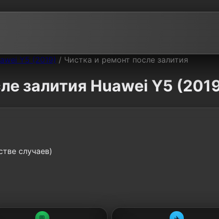
awei Y5 (2019)
/
Чистка и ремонт после залития
ле залития Huawei Y5 (2019
стве случаев)
💬
✈️