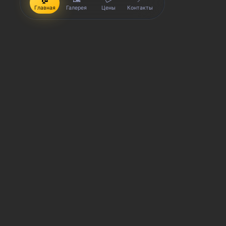
Главная
Галерея
Цены
Контакты
iPhone, Macbook, iPad — правообладатель Apple Inc. (Эпл
правообладатель Samsung Electronics Co. Ltd. (Самсунг Эл
Корпорейшн); Lenovo — правообладатель Lenovo (Beijing) L
(Эйч-Ти-Си КОРПОРЕЙШН); LG — правообладатель LG Corp. (Эл
(Сони Корпорейшн); ASUS — правообладатель ASUSTeK Comp
правообладатель Dell Inc.(Делл Инк.); HP — правообладате
trading as Toshiba Corporation (КАБУШИКИ КАЙША ТОШИБА 
производятся услуги по ремонту сервисными центрами «Sm
товарных знаков и/или с ее официальными представителями
гарантии могут меняться в зависимости от модели устрой
выгодах и условиях приобретения доступна в сервисных ц
СЦ не является уполномоченной организацией прода
СЦ «SmartKing» не является авторизованным сервис
Обозначение используется не с целью индивидуализ
предоставляемых услугах в отношении техники прав