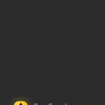
🏠
🖼️
💳
📍