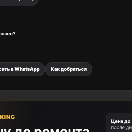
ранее?
сать в WhatsApp
Как добраться
KING
Цена до
ну до ремонта
после д