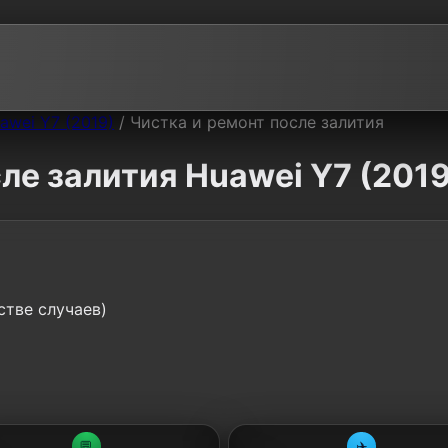
awei Y7 (2019)
/
Чистка и ремонт после залития
ле залития Huawei Y7 (2019
стве случаев)
💬
✈️