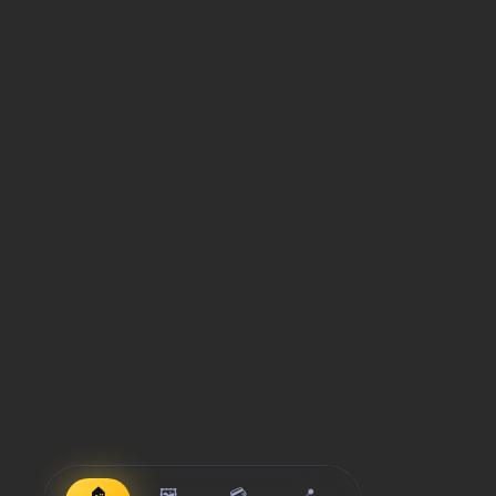
🏠
🖼️
💳
📍