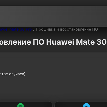
awei Mate 30 Pro
/
Прошивка и восстановление ПО
овление ПО Huawei Mate 30 
стве случаев)
💬
✈️