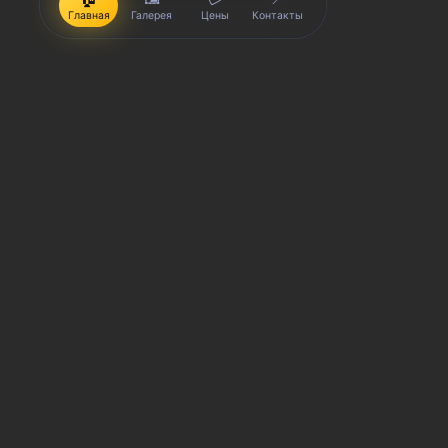
Главная
Галерея
Цены
Контакты
iPhone, Macbook, iPad — правообладатель Apple Inc. (Эпл
правообладатель Samsung Electronics Co. Ltd. (Самсунг Эл
Корпорейшн); Lenovo — правообладатель Lenovo (Beijing) L
(Эйч-Ти-Си КОРПОРЕЙШН); LG — правообладатель LG Corp. (Эл
(Сони Корпорейшн); ASUS — правообладатель ASUSTeK Comp
правообладатель Dell Inc.(Делл Инк.); HP — правообладате
trading as Toshiba Corporation (КАБУШИКИ КАЙША ТОШИБА 
производятся услуги по ремонту сервисными центрами «Sm
товарных знаков и/или с ее официальными представителями
гарантии могут меняться в зависимости от модели устрой
выгодах и условиях приобретения доступна в сервисных ц
СЦ не является уполномоченной организацией прода
СЦ «SmartKing» не является авторизованным сервис
Обозначение используется не с целью индивидуализ
предоставляемых услугах в отношении техники прав