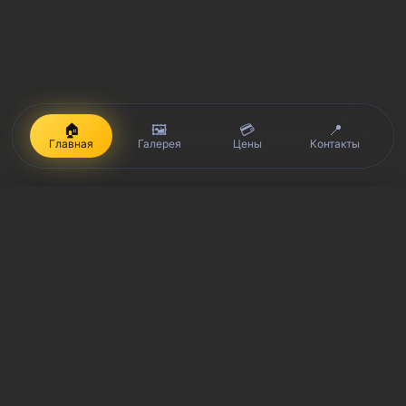
🏠
🖼️
💳
📍
Главная
Галерея
Цены
Контакты
iPhone, Macbook, iPad — правообладатель Apple Inc. (Эпл Инк.);
Huawei и Honor — правообладатель HUAWEI TECHNOLOGIES CO.,
LTD. (ХУАВЕЙ ТЕКНОЛОДЖИС КО., ЛТД.); Samsung –
правообладатель Samsung Electronics Co. Ltd. (Самсунг
Электроникс Ко., Лтд.); MEIZU — правообладатель MEIZU
TECHNOLOGY CO., LTD.; Nokia — правообладатель Nokia
Corporation (Нокиа Корпорейшн); Lenovo — правообладатель
Lenovo (Beijing) Limited; Xiaomi — правообладатель Xiaomi Inc.;
ZTE — правообладатель ZTE Corporation; HTC —
правообладатель HTC CORPORATION (Эйч-Ти-Си
КОРПОРЕЙШН); LG — правообладатель LG Corp. (ЭлДжи Корп.);
Philips — правообладатель Koninklijke Philips N.V. (Конинклийке
Филипс Н.В.); Sony — правообладатель Sony Corporation (Сони