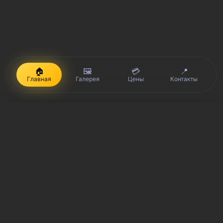
🏠
🖼️
💳
📍
Главная
Галерея
Цены
Контакты
iPhone, Macbook, iPad — правообладатель Apple Inc. (Эпл Инк.);
Huawei и Honor — правообладатель HUAWEI TECHNOLOGIES CO.,
LTD. (ХУАВЕЙ ТЕКНОЛОДЖИС КО., ЛТД.); Samsung –
правообладатель Samsung Electronics Co. Ltd. (Самсунг
Электроникс Ко., Лтд.); MEIZU — правообладатель MEIZU
TECHNOLOGY CO., LTD.; Nokia — правообладатель Nokia
Corporation (Нокиа Корпорейшн); Lenovo — правообладатель
Lenovo (Beijing) Limited; Xiaomi — правообладатель Xiaomi Inc.;
ZTE — правообладатель ZTE Corporation; HTC —
правообладатель HTC CORPORATION (Эйч-Ти-Си
КОРПОРЕЙШН); LG — правообладатель LG Corp. (ЭлДжи Корп.);
Philips — правообладатель Koninklijke Philips N.V. (Конинклийке
Филипс Н.В.); Sony — правообладатель Sony Corporation (Сони