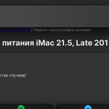
 21.5, Late 2015
/
Ремонт контроллера питания
питания iMac 21.5, Late 20
стве случаев)
💬
✈️