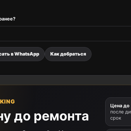
ранее?
сать в WhatsApp
Как добраться
KING
Цена до
ну до ремонта
после д
срок