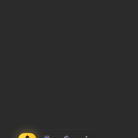
🏠
🖼️
💳
📍