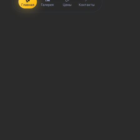
Главная
Галерея
Цены
Контакты
iPhone, Macbook, iPad — правообладатель Apple Inc. (Эпл
правообладатель Samsung Electronics Co. Ltd. (Самсунг Эл
Корпорейшн); Lenovo — правообладатель Lenovo (Beijing) L
(Эйч-Ти-Си КОРПОРЕЙШН); LG — правообладатель LG Corp. (Эл
(Сони Корпорейшн); ASUS — правообладатель ASUSTeK Comp
правообладатель Dell Inc.(Делл Инк.); HP — правообладате
trading as Toshiba Corporation (КАБУШИКИ КАЙША ТОШИБА 
производятся услуги по ремонту сервисными центрами «Sm
товарных знаков и/или с ее официальными представителями
гарантии могут меняться в зависимости от модели устрой
выгодах и условиях приобретения доступна в сервисных ц
СЦ не является уполномоченной организацией прода
СЦ «SmartKing» не является авторизованным сервис
Обозначение используется не с целью индивидуализ
предоставляемых услугах в отношении техники прав