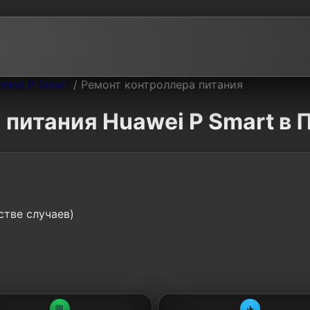
awei P Smart
/
Ремонт контроллера питания
питания Huawei P Smart в 
стве случаев)
💬
✈️