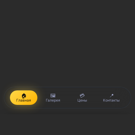
🏠
🖼️
💳
📍
Главная
Галерея
Цены
Контакты
iPhone, Macbook, iPad — правообладатель Apple Inc. (Эпл Инк.);
Huawei и Honor — правообладатель HUAWEI TECHNOLOGIES CO.,