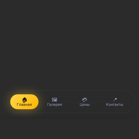
🏠
🖼️
💳
📍
Главная
Галерея
Цены
Контакты
iPhone, Macbook, iPad — правообладатель Apple Inc. (Эпл Инк.);
Huawei и Honor — правообладатель HUAWEI TECHNOLOGIES CO.,