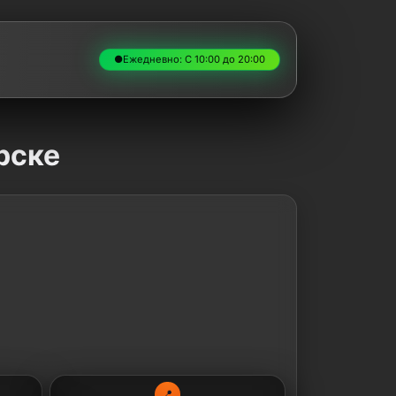
●
Ежедневно: С 10:00 до 20:00
рске
📍