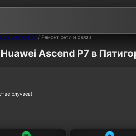
awei Ascend P7
/
Ремонт сети и связи
 Huawei Ascend P7 в Пятиго
стве случаев)
💬
✈️