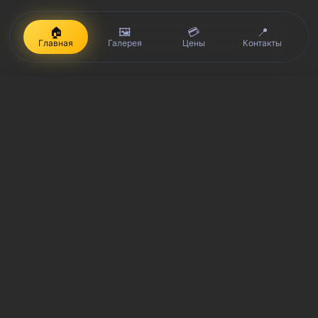
🏠
🖼️
💳
📍
Главная
Галерея
Цены
Контакты
iPhone, Macbook, iPad — правообладатель Apple Inc. (Эпл Инк.);
Huawei и Honor — правообладатель HUAWEI TECHNOLOGIES CO.,
LTD. (ХУАВЕЙ ТЕКНОЛОДЖИС КО., ЛТД.); Samsung –
правообладатель Samsung Electronics Co. Ltd. (Самсунг
Электроникс Ко., Лтд.); MEIZU — правообладатель MEIZU
TECHNOLOGY CO., LTD.; Nokia — правообладатель Nokia
Corporation (Нокиа Корпорейшн); Lenovo — правообладатель
Lenovo (Beijing) Limited; Xiaomi — правообладатель Xiaomi Inc.;
ZTE — правообладатель ZTE Corporation; HTC —
правообладатель HTC CORPORATION (Эйч-Ти-Си
КОРПОРЕЙШН); LG — правообладатель LG Corp. (ЭлДжи Корп.);
Philips — правообладатель Koninklijke Philips N.V. (Конинклийке
Филипс Н.В.); Sony — правообладатель Sony Corporation (Сони
Корпорейшн); ASUS — правообладатель ASUSTeK Computer Inc.
(Асустек Компьютер Инкорпорейшн); ACER — правообладатель
Acer Incorporated (Эйсер Инкорпорейтед); DELL —
правообладатель Dell Inc.(Делл Инк.); HP — правообладатель HP
Hewlett-Packard Group LLC (ЭйчПи Хьюлетт Паккард Груп ЛЛК);
Toshiba — правообладатель KABUSHIKI KAISHA TOSHIBA, also