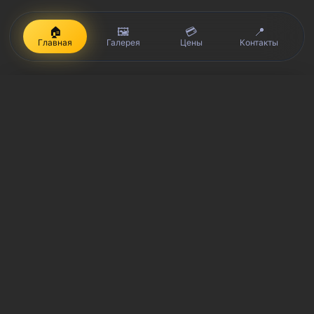
🏠
🖼️
💳
📍
Главная
Галерея
Цены
Контакты
iPhone, Macbook, iPad — правообладатель Apple Inc. (Эпл Инк.);
Huawei и Honor — правообладатель HUAWEI TECHNOLOGIES CO.,
LTD. (ХУАВЕЙ ТЕКНОЛОДЖИС КО., ЛТД.); Samsung –
правообладатель Samsung Electronics Co. Ltd. (Самсунг
Электроникс Ко., Лтд.); MEIZU — правообладатель MEIZU
TECHNOLOGY CO., LTD.; Nokia — правообладатель Nokia
Corporation (Нокиа Корпорейшн); Lenovo — правообладатель
Lenovo (Beijing) Limited; Xiaomi — правообладатель Xiaomi Inc.;
ZTE — правообладатель ZTE Corporation; HTC —
правообладатель HTC CORPORATION (Эйч-Ти-Си
КОРПОРЕЙШН); LG — правообладатель LG Corp. (ЭлДжи Корп.);
Philips — правообладатель Koninklijke Philips N.V. (Конинклийке
Филипс Н.В.); Sony — правообладатель Sony Corporation (Сони
Корпорейшн); ASUS — правообладатель ASUSTeK Computer Inc.
(Асустек Компьютер Инкорпорейшн); ACER — правообладатель
Acer Incorporated (Эйсер Инкорпорейтед); DELL —
правообладатель Dell Inc.(Делл Инк.); HP — правообладатель HP
Hewlett-Packard Group LLC (ЭйчПи Хьюлетт Паккард Груп ЛЛК);
Toshiba — правообладатель KABUSHIKI KAISHA TOSHIBA, also