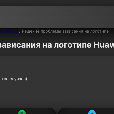
awei P20
/
Решение проблемы зависания на логотипе
ависания на логотипе Huaw
стве случаев)
💬
✈️