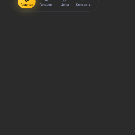
Главная
Галерея
Цены
Контакты
iPhone, Macbook, iPad — правообладатель Apple Inc. (Эпл
правообладатель Samsung Electronics Co. Ltd. (Самсунг Эл
Корпорейшн); Lenovo — правообладатель Lenovo (Beijing) L
(Эйч-Ти-Си КОРПОРЕЙШН); LG — правообладатель LG Corp. (Эл
(Сони Корпорейшн); ASUS — правообладатель ASUSTeK Comp
правообладатель Dell Inc.(Делл Инк.); HP — правообладате
trading as Toshiba Corporation (КАБУШИКИ КАЙША ТОШИБА 
производятся услуги по ремонту сервисными центрами «Sm
товарных знаков и/или с ее официальными представителями
гарантии могут меняться в зависимости от модели устрой
выгодах и условиях приобретения доступна в сервисных ц
СЦ не является уполномоченной организацией прода
СЦ «SmartKing» не является авторизованным сервис
Обозначение используется не с целью индивидуализ
предоставляемых услугах в отношении техники прав