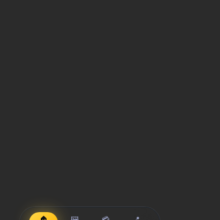
🏠
🖼️
💳
📍