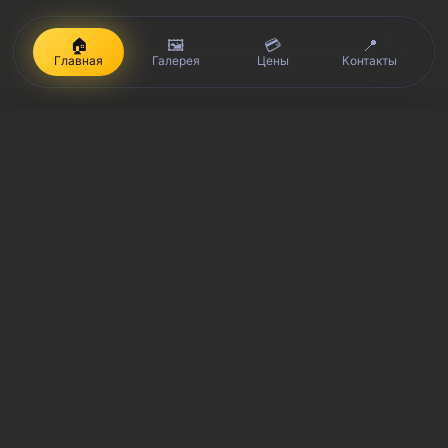
🏠
🖼️
💳
📍
Главная
Галерея
Цены
Контакты
iPhone, Macbook, iPad — правообладатель Apple Inc. (Эпл Инк.);
Huawei и Honor — правообладатель HUAWEI TECHNOLOGIES CO.,
LTD. (ХУАВЕЙ ТЕКНОЛОДЖИС КО., ЛТД.); Samsung –
правообладатель Samsung Electronics Co. Ltd. (Самсунг
Электроникс Ко., Лтд.); MEIZU — правообладатель MEIZU
TECHNOLOGY CO., LTD.; Nokia — правообладатель Nokia
Corporation (Нокиа Корпорейшн); Lenovo — правообладатель
Lenovo (Beijing) Limited; Xiaomi — правообладатель Xiaomi Inc.;
ZTE — правообладатель ZTE Corporation; HTC —
правообладатель HTC CORPORATION (Эйч-Ти-Си
КОРПОРЕЙШН); LG — правообладатель LG Corp. (ЭлДжи Корп.);
Philips — правообладатель Koninklijke Philips N.V. (Конинклийке
Филипс Н.В.); Sony — правообладатель Sony Corporation (Сони
Корпорейшн); ASUS — правообладатель ASUSTeK Computer Inc.
(Асустек Компьютер Инкорпорейшн); ACER — правообладатель
Acer Incorporated (Эйсер Инкорпорейтед); DELL —
правообладатель Dell Inc.(Делл Инк.); HP — правообладатель HP
Hewlett-Packard Group LLC (ЭйчПи Хьюлетт Паккард Груп ЛЛК);
Toshiba — правообладатель KABUSHIKI KAISHA TOSHIBA, also