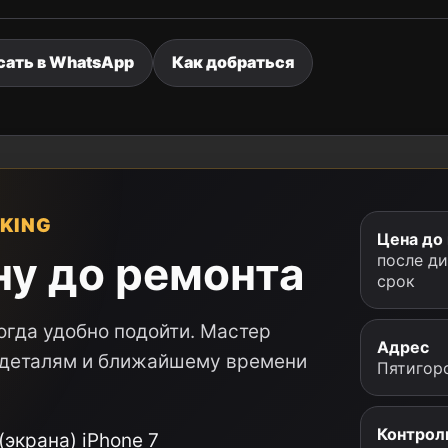
сать в WhatsApp
Как добраться
KING
Цена до
ну до ремонта
после д
срок
огда удобно подойти. Мастер
Адрес
, деталям и ближайшему времени
Пятигорс
Контрол
экрана) iPhone 7