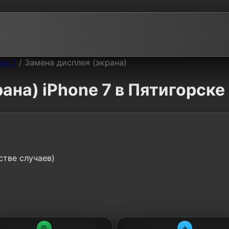
ne 7
/
Замена дисплея (экрана)
ана) iPhone 7 в Пятигорске
стве случаев)
💬
✈️