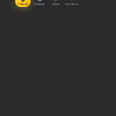
Главная
Галерея
Цены
Контакты
iPhone, Macbook, iPad — правообладатель Apple Inc. (Эпл
правообладатель Samsung Electronics Co. Ltd. (Самсунг Эл
Корпорейшн); Lenovo — правообладатель Lenovo (Beijing) L
(Эйч-Ти-Си КОРПОРЕЙШН); LG — правообладатель LG Corp. (Эл
(Сони Корпорейшн); ASUS — правообладатель ASUSTeK Comp
правообладатель Dell Inc.(Делл Инк.); HP — правообладате
trading as Toshiba Corporation (КАБУШИКИ КАЙША ТОШИБА 
производятся услуги по ремонту сервисными центрами «Sm
товарных знаков и/или с ее официальными представителями
гарантии могут меняться в зависимости от модели устрой
выгодах и условиях приобретения доступна в сервисных ц
СЦ не является уполномоченной организацией прода
СЦ «SmartKing» не является авторизованным сервис
Обозначение используется не с целью индивидуализ
предоставляемых услугах в отношении техники прав