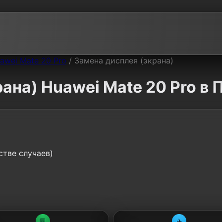
awei Mate 20 Pro
/
Замена дисплея (экрана)
ана) Huawei Mate 20 Pro в 
стве случаев)
💬
✈️