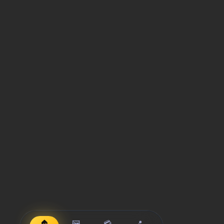
🏠
🖼️
💳
📍