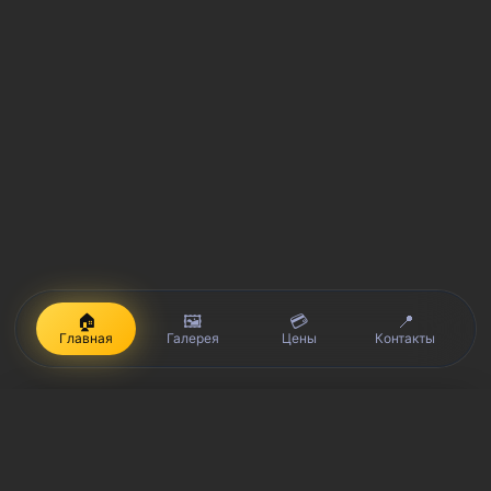
🏠
🖼️
💳
📍
Главная
Галерея
Цены
Контакты
iPhone, Macbook, iPad — правообладатель Apple Inc. (Эпл Инк.);
Huawei и Honor — правообладатель HUAWEI TECHNOLOGIES CO.,
LTD. (ХУАВЕЙ ТЕКНОЛОДЖИС КО., ЛТД.); Samsung –