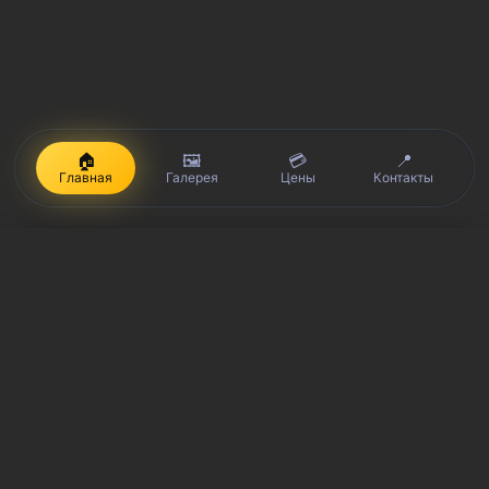
🏠
🖼️
💳
📍
Главная
Галерея
Цены
Контакты
iPhone, Macbook, iPad — правообладатель Apple Inc. (Эпл Инк.);
Huawei и Honor — правообладатель HUAWEI TECHNOLOGIES CO.,
LTD. (ХУАВЕЙ ТЕКНОЛОДЖИС КО., ЛТД.); Samsung –
правообладатель Samsung Electronics Co. Ltd. (Самсунг
Электроникс Ко., Лтд.); MEIZU — правообладатель MEIZU
TECHNOLOGY CO., LTD.; Nokia — правообладатель Nokia
Corporation (Нокиа Корпорейшн); Lenovo — правообладатель
Lenovo (Beijing) Limited; Xiaomi — правообладатель Xiaomi Inc.;
ZTE — правообладатель ZTE Corporation; HTC —
правообладатель HTC CORPORATION (Эйч-Ти-Си
КОРПОРЕЙШН); LG — правообладатель LG Corp. (ЭлДжи Корп.);
Philips — правообладатель Koninklijke Philips N.V. (Конинклийке