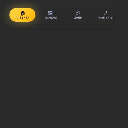
🏠
🖼️
💳
📍
Главная
Галерея
Цены
Контакты
iPhone, Macbook, iPad — правообладатель Apple Inc. (Эпл Инк.);
Huawei и Honor — правообладатель HUAWEI TECHNOLOGIES CO.,
LTD. (ХУАВЕЙ ТЕКНОЛОДЖИС КО., ЛТД.); Samsung –
правообладатель Samsung Electronics Co. Ltd. (Самсунг
Электроникс Ко., Лтд.); MEIZU — правообладатель MEIZU
TECHNOLOGY CO., LTD.; Nokia — правообладатель Nokia
Corporation (Нокиа Корпорейшн); Lenovo — правообладатель
Lenovo (Beijing) Limited; Xiaomi — правообладатель Xiaomi Inc.;
ZTE — правообладатель ZTE Corporation; HTC —
правообладатель HTC CORPORATION (Эйч-Ти-Си
КОРПОРЕЙШН); LG — правообладатель LG Corp. (ЭлДжи Корп.);
Philips — правообладатель Koninklijke Philips N.V. (Конинклийке
Филипс Н.В.); Sony — правообладатель Sony Corporation (Сони
Корпорейшн); ASUS — правообладатель ASUSTeK Computer Inc.
(Асустек Компьютер Инкорпорейшн); ACER — правообладатель
Acer Incorporated (Эйсер Инкорпорейтед); DELL —
правообладатель Dell Inc.(Делл Инк.); HP — правообладатель HP
Hewlett-Packard Group LLC (ЭйчПи Хьюлетт Паккард Груп ЛЛК);
Toshiba — правообладатель KABUSHIKI KAISHA TOSHIBA, also