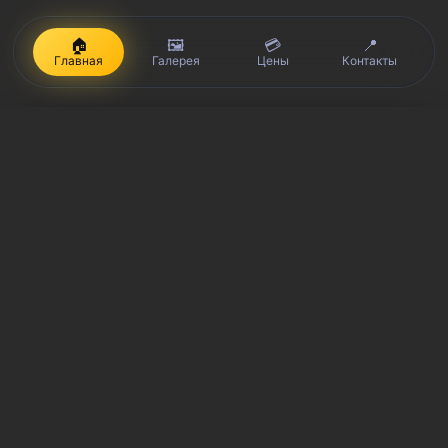
🏠
🖼️
💳
📍
Главная
Галерея
Цены
Контакты
iPhone, Macbook, iPad — правообладатель Apple Inc. (Эпл Инк.);
Huawei и Honor — правообладатель HUAWEI TECHNOLOGIES CO.,
LTD. (ХУАВЕЙ ТЕКНОЛОДЖИС КО., ЛТД.); Samsung –
правообладатель Samsung Electronics Co. Ltd. (Самсунг
Электроникс Ко., Лтд.); MEIZU — правообладатель MEIZU
TECHNOLOGY CO., LTD.; Nokia — правообладатель Nokia
Corporation (Нокиа Корпорейшн); Lenovo — правообладатель
Lenovo (Beijing) Limited; Xiaomi — правообладатель Xiaomi Inc.;
ZTE — правообладатель ZTE Corporation; HTC —
правообладатель HTC CORPORATION (Эйч-Ти-Си
КОРПОРЕЙШН); LG — правообладатель LG Corp. (ЭлДжи Корп.);
Philips — правообладатель Koninklijke Philips N.V. (Конинклийке
Филипс Н.В.); Sony — правообладатель Sony Corporation (Сони
Корпорейшн); ASUS — правообладатель ASUSTeK Computer Inc.
(Асустек Компьютер Инкорпорейшн); ACER — правообладатель
Acer Incorporated (Эйсер Инкорпорейтед); DELL —
правообладатель Dell Inc.(Делл Инк.); HP — правообладатель HP
Hewlett-Packard Group LLC (ЭйчПи Хьюлетт Паккард Груп ЛЛК);
Toshiba — правообладатель KABUSHIKI KAISHA TOSHIBA, also