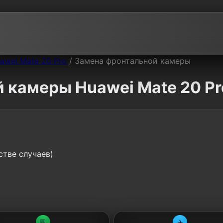
awei Mate 20 Pro
/
Замена фронтальной камеры
 камеры Huawei Mate 20 Pr
стве случаев)
💬
✈️