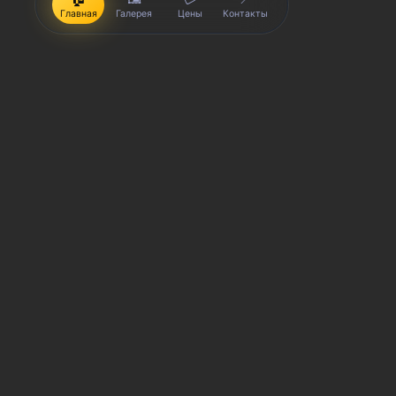
Главная
Галерея
Цены
Контакты
iPhone, Macbook, iPad — правообладатель Apple Inc. (Эпл
правообладатель Samsung Electronics Co. Ltd. (Самсунг Эл
Корпорейшн); Lenovo — правообладатель Lenovo (Beijing) L
(Эйч-Ти-Си КОРПОРЕЙШН); LG — правообладатель LG Corp. (Эл
(Сони Корпорейшн); ASUS — правообладатель ASUSTeK Comp
правообладатель Dell Inc.(Делл Инк.); HP — правообладате
trading as Toshiba Corporation (КАБУШИКИ КАЙША ТОШИБА 
производятся услуги по ремонту сервисными центрами «Sm
товарных знаков и/или с ее официальными представителями
гарантии могут меняться в зависимости от модели устрой
выгодах и условиях приобретения доступна в сервисных ц
СЦ не является уполномоченной организацией прода
СЦ «SmartKing» не является авторизованным сервис
Обозначение используется не с целью индивидуализ
предоставляемых услугах в отношении техники прав