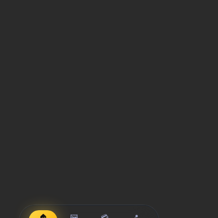
🏠
🖼️
💳
📍