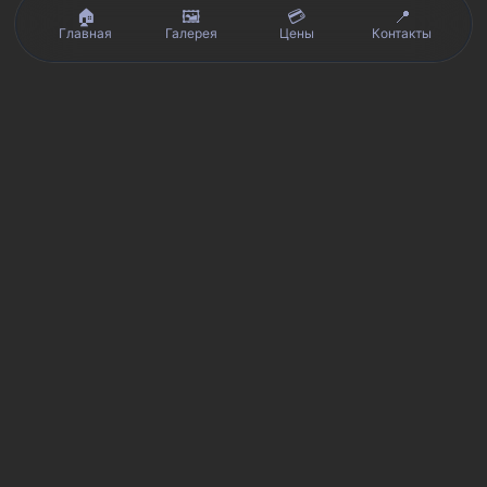
🏠
🖼️
💳
📍
Главная
Галерея
Цены
Контакты
Реальные отзывы клиентов на Яндекс.Картах, 2ГИС,
★★★★★
Avito и Google · рейтинг 5/5