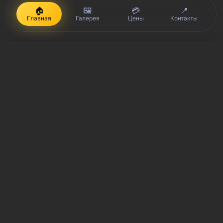
🏠
🖼️
💳
📍
Главная
Галерея
Цены
Контакты
iPhone, Macbook, iPad — правообладатель Apple Inc. (Эпл Инк.);
Huawei и Honor — правообладатель HUAWEI TECHNOLOGIES CO.,
LTD. (ХУАВЕЙ ТЕКНОЛОДЖИС КО., ЛТД.); Samsung –
правообладатель Samsung Electronics Co. Ltd. (Самсунг
Электроникс Ко., Лтд.); MEIZU — правообладатель MEIZU
TECHNOLOGY CO., LTD.; Nokia — правообладатель Nokia
Corporation (Нокиа Корпорейшн); Lenovo — правообладатель
Lenovo (Beijing) Limited; Xiaomi — правообладатель Xiaomi Inc.;
ZTE — правообладатель ZTE Corporation; HTC —
правообладатель HTC CORPORATION (Эйч-Ти-Си
КОРПОРЕЙШН); LG — правообладатель LG Corp. (ЭлДжи Корп.);
Philips — правообладатель Koninklijke Philips N.V. (Конинклийке
Филипс Н.В.); Sony — правообладатель Sony Corporation (Сони
Корпорейшн); ASUS — правообладатель ASUSTeK Computer Inc.
(Асустек Компьютер Инкорпорейшн); ACER — правообладатель
Acer Incorporated (Эйсер Инкорпорейтед); DELL —
правообладатель Dell Inc.(Делл Инк.); HP — правообладатель HP
Hewlett-Packard Group LLC (ЭйчПи Хьюлетт Паккард Груп ЛЛК);
Toshiba — правообладатель KABUSHIKI KAISHA TOSHIBA, also
trading as Toshiba Corporation (КАБУШИКИ КАЙША ТОШИБА также