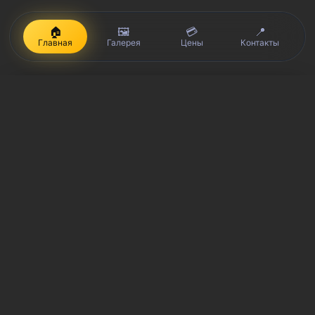
🏠
🖼️
💳
📍
Главная
Галерея
Цены
Контакты
iPhone, Macbook, iPad — правообладатель Apple Inc. (Эпл Инк.);
Huawei и Honor — правообладатель HUAWEI TECHNOLOGIES CO.,
LTD. (ХУАВЕЙ ТЕКНОЛОДЖИС КО., ЛТД.); Samsung –
правообладатель Samsung Electronics Co. Ltd. (Самсунг
Электроникс Ко., Лтд.); MEIZU — правообладатель MEIZU
TECHNOLOGY CO., LTD.; Nokia — правообладатель Nokia
Corporation (Нокиа Корпорейшн); Lenovo — правообладатель
Lenovo (Beijing) Limited; Xiaomi — правообладатель Xiaomi Inc.;
ZTE — правообладатель ZTE Corporation; HTC —
правообладатель HTC CORPORATION (Эйч-Ти-Си
КОРПОРЕЙШН); LG — правообладатель LG Corp. (ЭлДжи Корп.);
Philips — правообладатель Koninklijke Philips N.V. (Конинклийке
Филипс Н.В.); Sony — правообладатель Sony Corporation (Сони
Корпорейшн); ASUS — правообладатель ASUSTeK Computer Inc.
(Асустек Компьютер Инкорпорейшн); ACER — правообладатель
Acer Incorporated (Эйсер Инкорпорейтед); DELL —
правообладатель Dell Inc.(Делл Инк.); HP — правообладатель HP
Hewlett-Packard Group LLC (ЭйчПи Хьюлетт Паккард Груп ЛЛК);
Toshiba — правообладатель KABUSHIKI KAISHA TOSHIBA, also