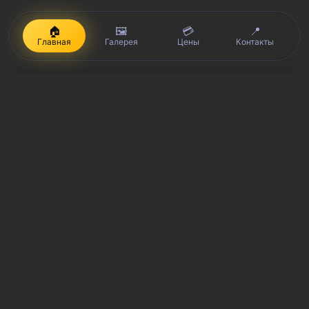
🏠
🖼️
💳
📍
Главная
Галерея
Цены
Контакты
iPhone, Macbook, iPad — правообладатель Apple Inc. (Эпл Инк.);
Huawei и Honor — правообладатель HUAWEI TECHNOLOGIES CO.,
LTD. (ХУАВЕЙ ТЕКНОЛОДЖИС КО., ЛТД.); Samsung –
правообладатель Samsung Electronics Co. Ltd. (Самсунг
Электроникс Ко., Лтд.); MEIZU — правообладатель MEIZU
TECHNOLOGY CO., LTD.; Nokia — правообладатель Nokia
Corporation (Нокиа Корпорейшн); Lenovo — правообладатель
Lenovo (Beijing) Limited; Xiaomi — правообладатель Xiaomi Inc.;
ZTE — правообладатель ZTE Corporation; HTC —
правообладатель HTC CORPORATION (Эйч-Ти-Си
КОРПОРЕЙШН); LG — правообладатель LG Corp. (ЭлДжи Корп.);
Philips — правообладатель Koninklijke Philips N.V. (Конинклийке
Филипс Н.В.); Sony — правообладатель Sony Corporation (Сони
Корпорейшн); ASUS — правообладатель ASUSTeK Computer Inc.
(Асустек Компьютер Инкорпорейшн); ACER — правообладатель
Acer Incorporated (Эйсер Инкорпорейтед); DELL —
правообладатель Dell Inc.(Делл Инк.); HP — правообладатель HP
Hewlett-Packard Group LLC (ЭйчПи Хьюлетт Паккард Груп ЛЛК);
Toshiba — правообладатель KABUSHIKI KAISHA TOSHIBA, also