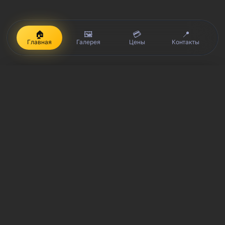
🏠
🖼️
💳
📍
Главная
Галерея
Цены
Контакты
iPhone, Macbook, iPad — правообладатель Apple Inc. (Эпл Инк.);
Huawei и Honor — правообладатель HUAWEI TECHNOLOGIES CO.,
LTD. (ХУАВЕЙ ТЕКНОЛОДЖИС КО., ЛТД.); Samsung –
правообладатель Samsung Electronics Co. Ltd. (Самсунг
Электроникс Ко., Лтд.); MEIZU — правообладатель MEIZU
TECHNOLOGY CO., LTD.; Nokia — правообладатель Nokia
Corporation (Нокиа Корпорейшн); Lenovo — правообладатель
Lenovo (Beijing) Limited; Xiaomi — правообладатель Xiaomi Inc.;
ZTE — правообладатель ZTE Corporation; HTC —
правообладатель HTC CORPORATION (Эйч-Ти-Си
КОРПОРЕЙШН); LG — правообладатель LG Corp. (ЭлДжи Корп.);
Philips — правообладатель Koninklijke Philips N.V. (Конинклийке
Филипс Н.В.); Sony — правообладатель Sony Corporation (Сони
Корпорейшн); ASUS — правообладатель ASUSTeK Computer Inc.
(Асустек Компьютер Инкорпорейшн); ACER — правообладатель
Acer Incorporated (Эйсер Инкорпорейтед); DELL —
правообладатель Dell Inc.(Делл Инк.); HP — правообладатель HP