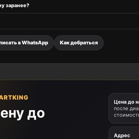
ну заранее?
писать в WhatsApp
Как добраться
ARTKING
Цена до н
ену до
после диа
стоимост
Адрес