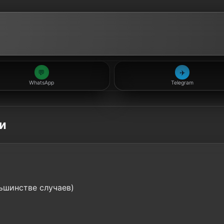
💬
✈️
WhatsApp
Telegram
и
ьшинстве случаев)