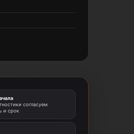
ачала
гностики согласуем
ь и срок