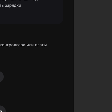
ть зарядки
 контроллера или платы
A
ax