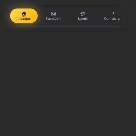
🏠
🖼️
💳
📍
Главная
Галерея
Цены
Контакты
iPhone, Macbook, iPad — правообладатель Apple Inc. (Эпл Инк.);
Huawei и Honor — правообладатель HUAWEI TECHNOLOGIES CO.,
LTD. (ХУАВЕЙ ТЕКНОЛОДЖИС КО., ЛТД.); Samsung –
правообладатель Samsung Electronics Co. Ltd. (Самсунг
Электроникс Ко., Лтд.); MEIZU — правообладатель MEIZU
TECHNOLOGY CO., LTD.; Nokia — правообладатель Nokia
Corporation (Нокиа Корпорейшн); Lenovo — правообладатель
Lenovo (Beijing) Limited; Xiaomi — правообладатель Xiaomi Inc.;
ZTE — правообладатель ZTE Corporation; HTC —
правообладатель HTC CORPORATION (Эйч-Ти-Си
КОРПОРЕЙШН); LG — правообладатель LG Corp. (ЭлДжи Корп.);
Philips — правообладатель Koninklijke Philips N.V. (Конинклийке
Филипс Н.В.); Sony — правообладатель Sony Corporation (Сони
Корпорейшн); ASUS — правообладатель ASUSTeK Computer Inc.
(Асустек Компьютер Инкорпорейшн); ACER — правообладатель
Acer Incorporated (Эйсер Инкорпорейтед); DELL —
правообладатель Dell Inc.(Делл Инк.); HP — правообладатель HP
Hewlett-Packard Group LLC (ЭйчПи Хьюлетт Паккард Груп ЛЛК);
Toshiba — правообладатель KABUSHIKI KAISHA TOSHIBA, also