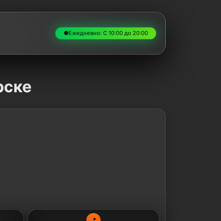
●
Ежедневно: С 10:00 до 20:00
рске
📍