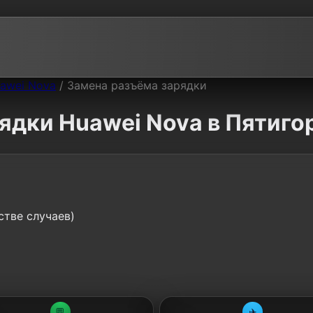
awei Nova
/
Замена разъёма зарядки
ядки Huawei Nova в Пятиго
стве случаев)
💬
✈️