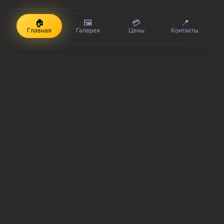
🏠
🖼️
💳
📍
Главная
Галерея
Цены
Контакты
iPhone, Macbook, iPad — правообладатель Apple Inc. (Эпл Инк.);
Huawei и Honor — правообладатель HUAWEI TECHNOLOGIES CO.,
LTD. (ХУАВЕЙ ТЕКНОЛОДЖИС КО., ЛТД.); Samsung –
правообладатель Samsung Electronics Co. Ltd. (Самсунг
Электроникс Ко., Лтд.); MEIZU — правообладатель MEIZU
TECHNOLOGY CO., LTD.; Nokia — правообладатель Nokia
Corporation (Нокиа Корпорейшн); Lenovo — правообладатель
Lenovo (Beijing) Limited; Xiaomi — правообладатель Xiaomi Inc.;
ZTE — правообладатель ZTE Corporation; HTC —
правообладатель HTC CORPORATION (Эйч-Ти-Си
КОРПОРЕЙШН); LG — правообладатель LG Corp. (ЭлДжи Корп.);
Philips — правообладатель Koninklijke Philips N.V. (Конинклийке
Филипс Н.В.); Sony — правообладатель Sony Corporation (Сони
Корпорейшн); ASUS — правообладатель ASUSTeK Computer Inc.
(Асустек Компьютер Инкорпорейшн); ACER — правообладатель
Acer Incorporated (Эйсер Инкорпорейтед); DELL —
правообладатель Dell Inc.(Делл Инк.); HP — правообладатель HP
Hewlett-Packard Group LLC (ЭйчПи Хьюлетт Паккард Груп ЛЛК);
Toshiba — правообладатель KABUSHIKI KAISHA TOSHIBA, also