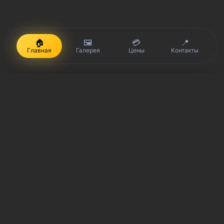
🏠
🖼️
💳
📍
Главная
Галерея
Цены
Контакты
iPhone, Macbook, iPad — правообладатель Apple Inc. (Эпл Инк.);
Huawei и Honor — правообладатель HUAWEI TECHNOLOGIES CO.,
LTD. (ХУАВЕЙ ТЕКНОЛОДЖИС КО., ЛТД.); Samsung –
правообладатель Samsung Electronics Co. Ltd. (Самсунг
Электроникс Ко., Лтд.); MEIZU — правообладатель MEIZU
TECHNOLOGY CO., LTD.; Nokia — правообладатель Nokia
Corporation (Нокиа Корпорейшн); Lenovo — правообладатель
Lenovo (Beijing) Limited; Xiaomi — правообладатель Xiaomi Inc.;
ZTE — правообладатель ZTE Corporation; HTC —
правообладатель HTC CORPORATION (Эйч-Ти-Си
КОРПОРЕЙШН); LG — правообладатель LG Corp. (ЭлДжи Корп.);
Philips — правообладатель Koninklijke Philips N.V. (Конинклийке
Филипс Н.В.); Sony — правообладатель Sony Corporation (Сони
Корпорейшн); ASUS — правообладатель ASUSTeK Computer Inc.
(Асустек Компьютер Инкорпорейшн); ACER — правообладатель
Acer Incorporated (Эйсер Инкорпорейтед); DELL —