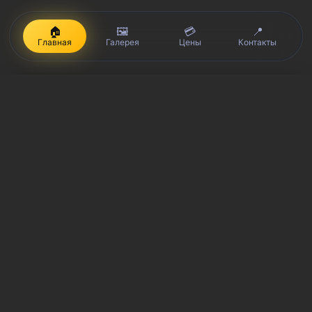
🏠
🖼️
💳
📍
Главная
Галерея
Цены
Контакты
iPhone, Macbook, iPad — правообладатель Apple Inc. (Эпл Инк.);
Huawei и Honor — правообладатель HUAWEI TECHNOLOGIES CO.,
LTD. (ХУАВЕЙ ТЕКНОЛОДЖИС КО., ЛТД.); Samsung –
правообладатель Samsung Electronics Co. Ltd. (Самсунг
Электроникс Ко., Лтд.); MEIZU — правообладатель MEIZU
TECHNOLOGY CO., LTD.; Nokia — правообладатель Nokia
Corporation (Нокиа Корпорейшн); Lenovo — правообладатель
Lenovo (Beijing) Limited; Xiaomi — правообладатель Xiaomi Inc.;
ZTE — правообладатель ZTE Corporation; HTC —
правообладатель HTC CORPORATION (Эйч-Ти-Си
КОРПОРЕЙШН); LG — правообладатель LG Corp. (ЭлДжи Корп.);
Philips — правообладатель Koninklijke Philips N.V. (Конинклийке
Филипс Н.В.); Sony — правообладатель Sony Corporation (Сони
Корпорейшн); ASUS — правообладатель ASUSTeK Computer Inc.
(Асустек Компьютер Инкорпорейшн); ACER — правообладатель
Acer Incorporated (Эйсер Инкорпорейтед); DELL —
правообладатель Dell Inc.(Делл Инк.); HP — правообладатель HP
Hewlett-Packard Group LLC (ЭйчПи Хьюлетт Паккард Груп ЛЛК);
Toshiba — правообладатель KABUSHIKI KAISHA TOSHIBA, also