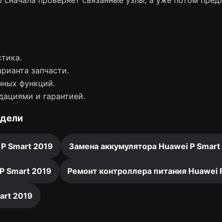
 сначала проверяет связанные узлы, а уже потом пред
тика.
арианта запчасти.
нных функций.
дациями и гарантией.
одели
 P Smart 2019
Замена аккумулятора Huawei P Smart
P Smart 2019
Ремонт контроллера питания Huawei 
art 2019