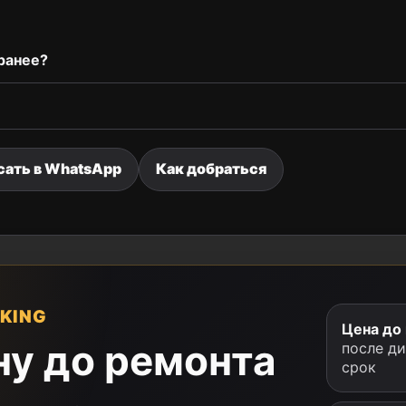
ранее?
сать в WhatsApp
Как добраться
KING
Цена до
ну до ремонта
после д
срок