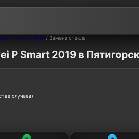
awei P Smart 2019
/
Замена стекла
i P Smart 2019 в Пятигорс
стве случаев)
💬
✈️