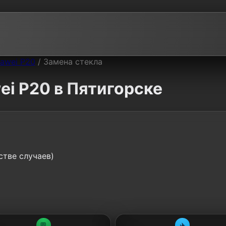
awei P20
/
Замена стекла
ei P20 в Пятигорске
стве случаев)
💬
✈️