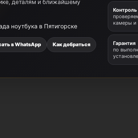
ике, деталям и ближайшему
Контроль
проверяем
камеры и
ада ноутбука в Пятигорске
Гарантия
сать в WhatsApp
Как добраться
по выполн
установл