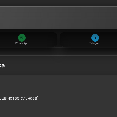
💬
✈️
WhatsApp
Telegram
ка
ьшинстве случаев)