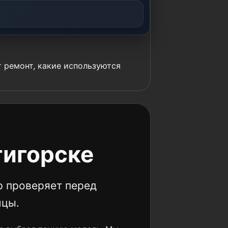
т ремонт, какие используются
тигорске
р проверяет перед
ицы.