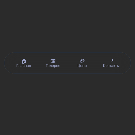
🏠
🖼️
💳
📍
Главная
Галерея
Цены
Контакты
Реальные отзывы клиентов на Яндекс.Картах, 2ГИС,
★★★★★
Avito и Google · рейтинг 5/5