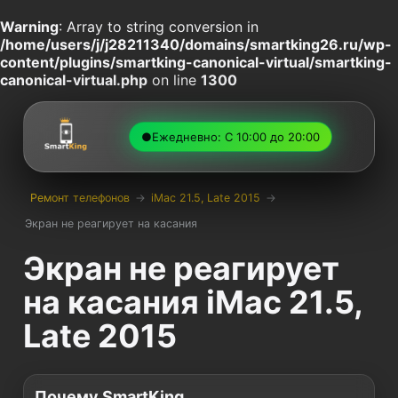
Warning
: Array to string conversion in
/home/users/j/j28211340/domains/smartking26.ru/wp-
content/plugins/smartking-canonical-virtual/smartking-
canonical-virtual.php
on line
1300
●
Ежедневно: С 10:00 до 20:00
Ремонт телефонов
→
iMac 21.5, Late 2015
→
Экран не реагирует на касания
Экран не реагирует
на касания iMac 21.5,
Late 2015
Почему SmartKing