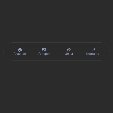
🏠
🖼️
💳
📍
Главная
Галерея
Цены
Контакты
Реальные отзывы клиентов на Яндекс.Картах, 2ГИС,
★★★★★
Avito и Google · рейтинг 5/5