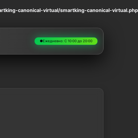
king-canonical-virtual/smartking-canonical-virtual.php
●
Ежедневно: С 10:00 до 20:00