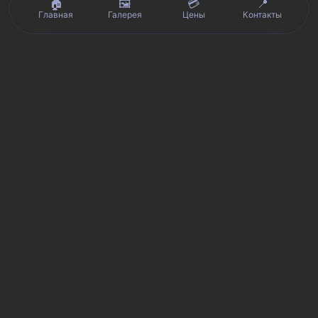
🏠
🖼️
💳
📍
Главная
Галерея
Цены
Контакты
Реальные отзывы клиентов на Яндекс.Картах, 2ГИС,
★★★★★
Avito и Google · рейтинг 5/5
Я
Яндекс.Карты
★★★★★
5 из 5
Смотреть отзывы и оценку сервиса SmartKing.
2G
2ГИС