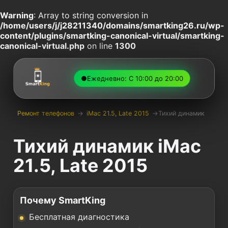
Warning
: Array to string conversion in
/home/users/j/j28211340/domains/smartking26.ru/wp-
content/plugins/smartking-canonical-virtual/smartking-
canonical-virtual.php
on line
1300
●
Ежедневно: С 10:00 до 20:00
Ремонт телефонов
→
iMac 21.5, Late 2015
→
Тихий динамик
Тихий динамик iMac
21.5, Late 2015
Почему SmartKing
Бесплатная диагностика