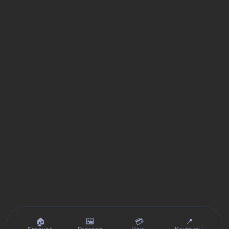
🏠
🖼️
💳
📍