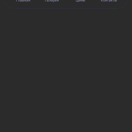
Главная
Галерея
Цены
Контакты
Реальные отзывы клиентов на Яндекс.Картах, 2ГИС,
★★★★★
Avito и Google · рейтинг 5/5
Я
Яндекс.Карты
★★★★★
5 из 5
Смотреть отзывы и оценку сервиса SmartKing.
2G
2ГИС
★★★★★
5 из 5