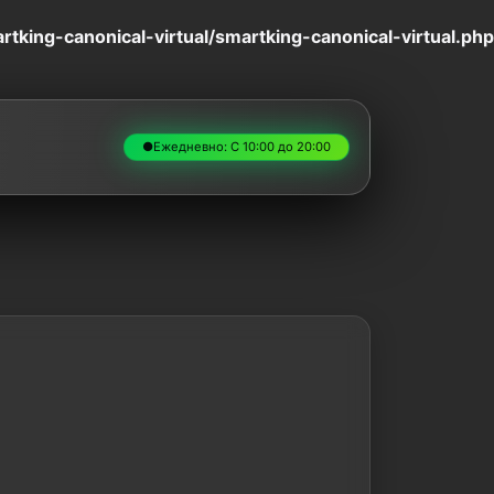
king-canonical-virtual/smartking-canonical-virtual.php
●
Ежедневно: С 10:00 до 20:00