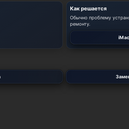
Как решается
Обычно проблему устраня
ремонту.
iMac
а
Замен