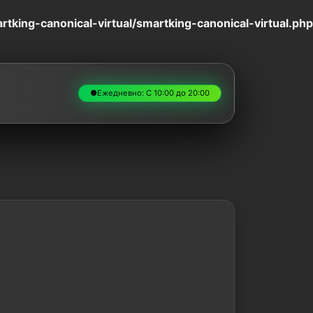
king-canonical-virtual/smartking-canonical-virtual.php
●
Ежедневно: С 10:00 до 20:00