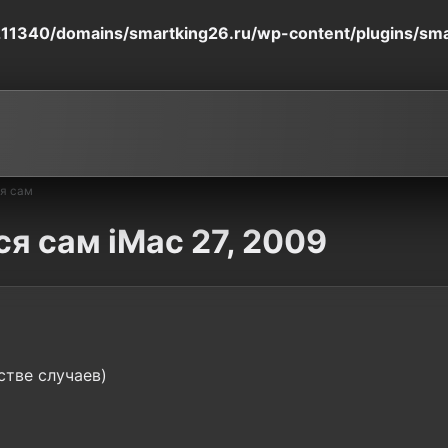
11340/domains/smartking26.ru/wp-content/plugins/smart
я сам
я сам iMac 27, 2009
стве случаев)